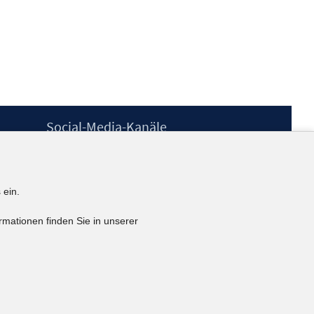
Social-Media-Kanäle
BlueSky
YouTube
LinkedIn
 ein.
XING
kununu
rmationen finden Sie in unserer
Netiquette