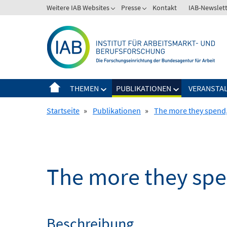
Springe
Weitere IAB Websites
Presse
Kontakt
IAB-Newslet
zum
Inhalt
THEMEN
PUBLIKATIONEN
VERANSTA
Startseite
»
Publikationen
»
The more they spend,
The more they spe
Beschreibung