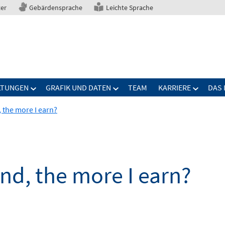
ter
Gebärdensprache
Leichte Sprache
LTUNGEN
GRAFIK UND DATEN
TEAM
KARRIERE
DAS 
 the more I earn?
nd, the more I earn?