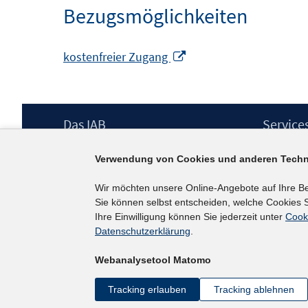
Bezugsmöglichkeiten
In
kostenfreier Zugang
neuem
Fenster
öffnen
Footer
Das IAB
Service
Inhalt
Institut für Arbeitsmarkt- und
Presse
Verwendung von Cookies und anderen Techn
Berufsforschung (IAB) – unser Leitbild
IAB-Newsl
Institutsleitung
Kontakt
Wir möchten unsere Online-Angebote auf Ihre B
Graduiertenprogramm
Sie können selbst entscheiden, welche Cookies S
Befragungen
Ihre Einwilligung können Sie jederzeit unter
Cook
Projekte
Datenschutzerklärung
.
Wissenschaftlicher Beirat
Webanalysetool Matomo
Tracking erlauben
Tracking ablehnen