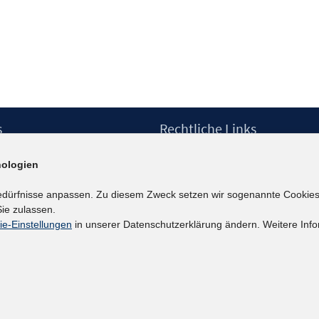
s
Rechtliche Links
Impressum
ologien
etter
Datenschutzerklärung
Erklärung zur Barrierefreiheit
edürfnisse anpassen. Zu diesem Zweck setzen wir sogenannte Cookies
Barrieren melden
ie zulassen.
ie-Einstellungen
in unserer Datenschutzerklärung ändern. Weitere Info