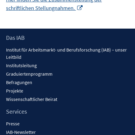
In
schriftlichen Stellungnahmen.
neuem
Fenster
öffnen
Footer
Das IAB
Inhalt
Institut für Arbeitsmarkt- und Berufsforschung (IAB) – unser
Leitbild
Institutsleitung
Graduiertenprogramm
Befragungen
Projekte
Wissenschaftlicher Beirat
Services
Presse
IAB-Newsletter