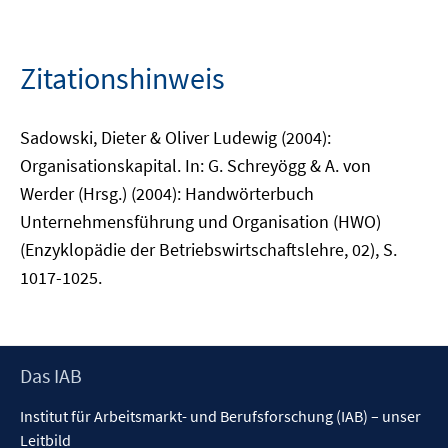
Zitationshinweis
Sadowski, Dieter & Oliver Ludewig (2004):
Organisationskapital. In: G. Schreyögg & A. von
Werder (Hrsg.) (2004): Handwörterbuch
Unternehmensführung und Organisation (HWO)
(Enzyklopädie der Betriebswirtschaftslehre, 02), S.
1017-1025.
Footer
Das IAB
Inhalt
Institut für Arbeitsmarkt- und Berufsforschung (IAB) – unser
Leitbild