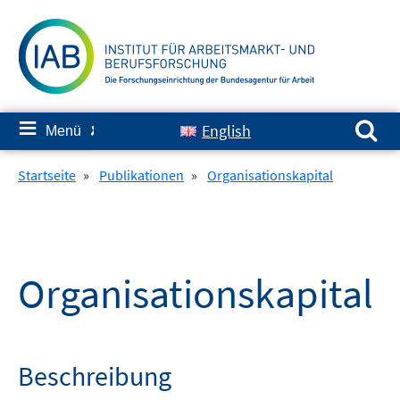
Springe
zum
Inhalt
Suchen nach:
≡
English
Menü
✘
Startseite
»
Publikationen
»
Organisationskapital
Organisationskapital
Beschreibung