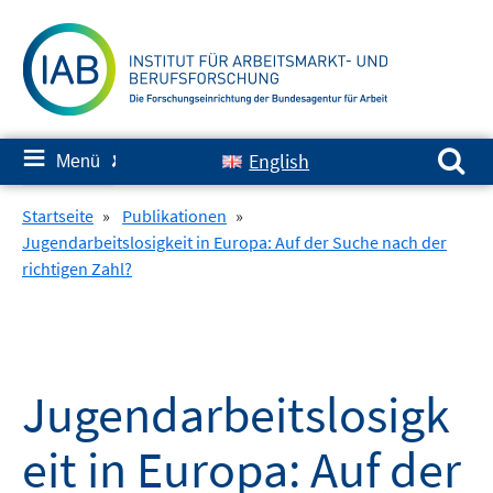
Springe
zum
Inhalt
Suchen nach:
≡
English
Menü
✘
Startseite
»
Publikationen
»
Jugendarbeitslosigkeit in Europa: Auf der Suche nach der
richtigen Zahl?
Jugendarbeitslosigk
eit in Europa: Auf der