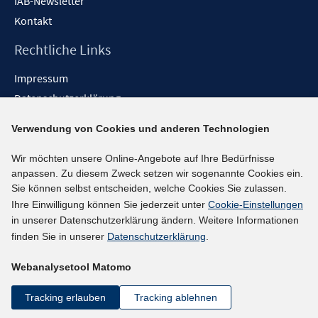
IAB-Newsletter
Kontakt
Rechtliche Links
Impressum
Datenschutzerklärung
Erklärung zur Barrierefreiheit
Verwendung von Cookies und anderen Technologien
Barrieren melden
Wir möchten unsere Online-Angebote auf Ihre Bedürfnisse
Social-Media-Kanäle
anpassen. Zu diesem Zweck setzen wir sogenannte Cookies ein.
Sie können selbst entscheiden, welche Cookies Sie zulassen.
BlueSky
Ihre Einwilligung können Sie jederzeit unter
Cookie-Einstellungen
YouTube
in unserer Datenschutzerklärung ändern. Weitere Informationen
LinkedIn
finden Sie in unserer
Datenschutzerklärung
.
XING
Webanalysetool Matomo
kununu
Netiquette
Tracking erlauben
Tracking ablehnen