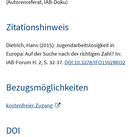
(Autorenreferat, IAB-Doku)
Zitationshinweis
Dietrich, Hans (2015): Jugendarbeitslosigkeit in
Europa: Auf der Suche nach der richtigen Zahl? In:
IAB-Forum H. 2, S. 32-37.
DOI:10.3278/IFO1502W032
Bezugsmöglichkeiten
In
kostenfreier Zugang
neuem
Fenster
öffnen
DOI