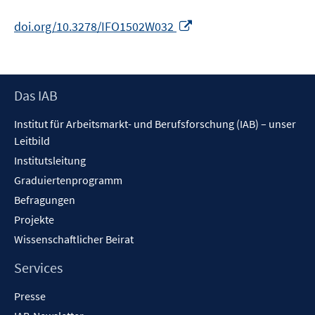
In
doi.org/10.3278/IFO1502W032
neuem
Fenster
öffnen
Footer
Das IAB
Inhalt
Institut für Arbeitsmarkt- und Berufsforschung (IAB) – unser
Leitbild
Institutsleitung
Graduiertenprogramm
Befragungen
Projekte
Wissenschaftlicher Beirat
Services
Presse