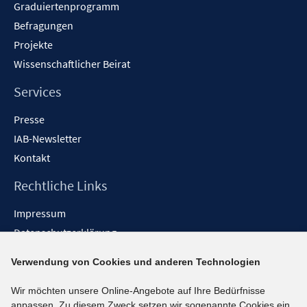
Graduiertenprogramm
Befragungen
Projekte
Wissenschaftlicher Beirat
Services
Presse
IAB-Newsletter
Kontakt
Rechtliche Links
Impressum
Datenschutzerklärung
Erklärung zur Barrierefreiheit
Verwendung von Cookies und anderen Technologien
Barrieren melden
Wir möchten unsere Online-Angebote auf Ihre Bedürfnisse
Social-Media-Kanäle
anpassen. Zu diesem Zweck setzen wir sogenannte Cookies ein.