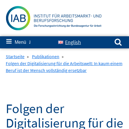
Springe
zum
Inhalt
Suchen nach:
≡
English
Menü
✘
Startseite
»
Publikationen
»
Folgen der Digitalisierung für die Arbeitswelt: In kaum einem
Beruf ist der Mensch vollständig ersetzbar
Folgen der
Digitalisierung für die