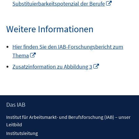
In
Substituierbarkeitspotenzial der Berufe
neuem
Fenster
öffnen
Weitere Informationen
Hier finden Sie den IAB-Forschungsbericht zum
In
Thema
neuem
In
Zusatzinformation zu Abbildung 3
Fenster
neuem
öffnen
Fenster
öffnen
Footer
Das IAB
Inhalt
Institut für Arbeitsmarkt- und Berufsforschung (IAB) – unser
Leitbild
Institutsleitung