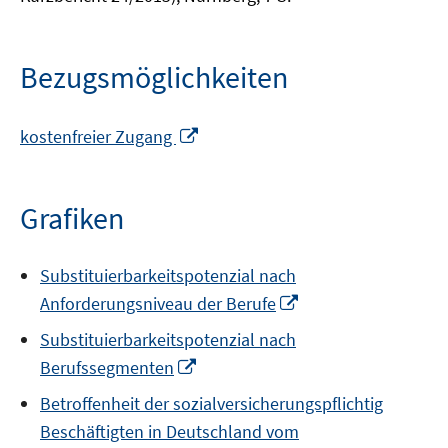
Bezugsmöglichkeiten
In
kostenfreier Zugang
neuem
Fenster
öffnen
Grafiken
Substituierbarkeitspotenzial nach
In
Anforderungsniveau der Berufe
neuem
Substituierbarkeitspotenzial nach
Fenster
In
Berufssegmenten
öffnen
neuem
Betroffenheit der sozialversicherungspflichtig
Fenster
Beschäftigten in Deutschland vom
öffnen