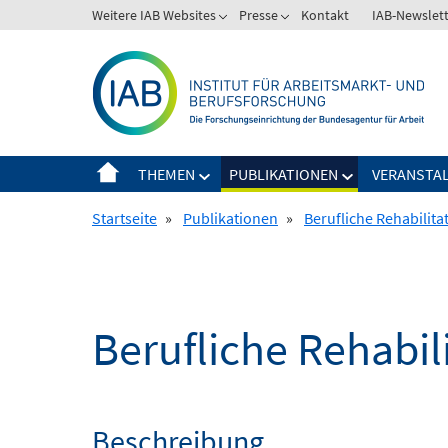
Springe
Weitere IAB Websites
Presse
Kontakt
IAB-Newslet
zum
Inhalt
THEMEN
PUBLIKATIONEN
VERANSTA
Startseite
»
Publikationen
»
Berufliche Rehabilita
Berufliche Rehabil
Beschreibung