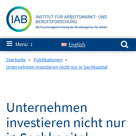
Springe
zum
Inhalt
Suchen nach:
≡
English
Menü
✘
Startseite
»
Publikationen
»
Unternehmen investieren nicht nur in Sachkapital
Unternehmen
investieren nicht nur