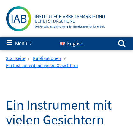
Springe
zum
Inhalt
Suchen nach:
≡
English
Menü
✘
Startseite
»
Publikationen
»
Ein Instrument mit vielen Gesichtern
Ein Instrument mit
vielen Gesichtern