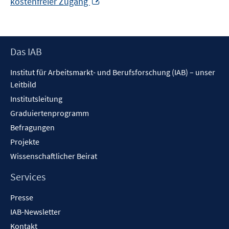
kostenfreier Zugang
neuem
Fenster
öffnen
Footer
Das IAB
Inhalt
Institut für Arbeitsmarkt- und Berufsforschung (IAB) – unser
Leitbild
Institutsleitung
Graduiertenprogramm
Befragungen
Projekte
Wissenschaftlicher Beirat
Services
Presse
IAB-Newsletter
Kontakt