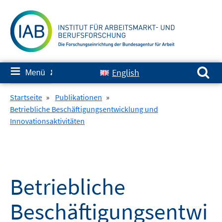
Springe
zum
Inhalt
Suchen nach:
≡
English
Menü
✘
Startseite
»
Publikationen
»
Betriebliche Beschäftigungsentwicklung und
Innovationsaktivitäten
Betriebliche
Beschäftigungsentwi