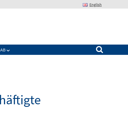
English
Suchen nach:
IAB
häftigte