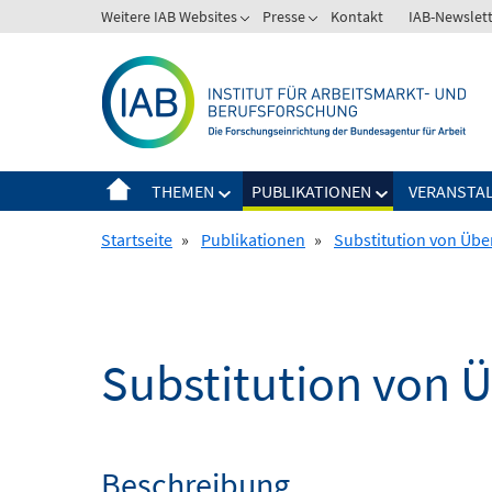
Springe
Weitere IAB Websites
Presse
Kontakt
IAB-Newslet
zum
Inhalt
THEMEN
PUBLIKATIONEN
VERANSTA
Startseite
»
Publikationen
»
Substitution von Übe
Substitution von 
Beschreibung