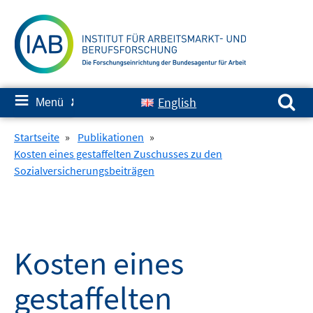
Springe
zum
Inhalt
Suchen nach:
≡
English
Menü
✘
Startseite
»
Publikationen
»
Kosten eines gestaffelten Zuschusses zu den
Sozialversicherungsbeiträgen
Kosten eines
gestaffelten