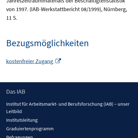
Jahreszeitraummaterials der Beschäftigtenstatistik
von 1997. (IAB-Werkstattbericht 08/1999), Nürnberg,
11 S.
Bezugsmöglichkeiten
In
kostenfreier Zugang
neuem
Fenster
öffnen
Footer
Das IAB
Inhalt
Institut für Arbeitsmarkt- und Berufsforschung (IAB) – unser
Leitbild
Institutsleitung
Graduiertenprogramm
Befragungen