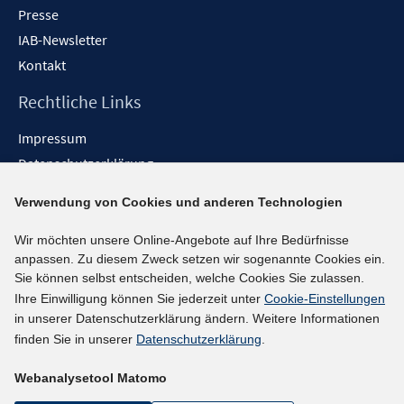
Presse
IAB-Newsletter
Kontakt
Rechtliche Links
Impressum
Datenschutzerklärung
Erklärung zur Barrierefreiheit
Verwendung von Cookies und anderen Technologien
Barrieren melden
Wir möchten unsere Online-Angebote auf Ihre Bedürfnisse
Social-Media-Kanäle
anpassen. Zu diesem Zweck setzen wir sogenannte Cookies ein.
Sie können selbst entscheiden, welche Cookies Sie zulassen.
BlueSky
Ihre Einwilligung können Sie jederzeit unter
Cookie-Einstellungen
YouTube
in unserer Datenschutzerklärung ändern. Weitere Informationen
LinkedIn
finden Sie in unserer
Datenschutzerklärung
.
XING
Webanalysetool Matomo
kununu