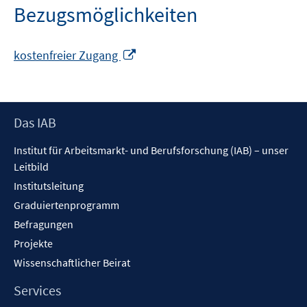
Bezugsmöglichkeiten
In
kostenfreier Zugang
neuem
Fenster
öffnen
Footer
Das IAB
Inhalt
Institut für Arbeitsmarkt- und Berufsforschung (IAB) – unser
Leitbild
Institutsleitung
Graduiertenprogramm
Befragungen
Projekte
Wissenschaftlicher Beirat
Services