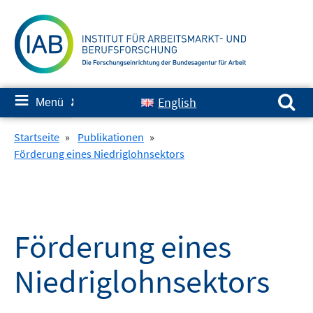
Springe
zum
Inhalt
Suchen nach:
≡
English
Menü
✘
Startseite
»
Publikationen
»
Förderung eines Niedriglohnsektors
Förderung eines
Niedriglohnsektors