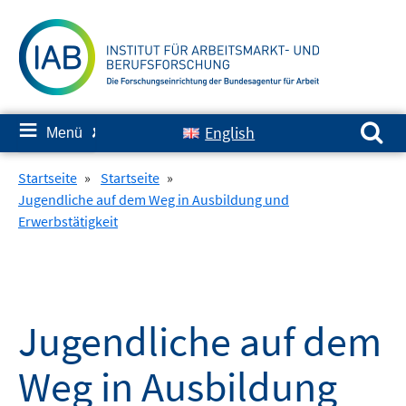
Springe
zum
Inhalt
Suchen nach:
≡
English
Menü
✘
Startseite
»
Startseite
»
Jugendliche auf dem Weg in Ausbildung und
Erwerbstätigkeit
Jugendliche auf dem
Weg in Ausbildung