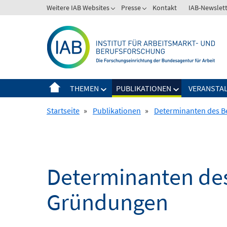
Springe
Weitere IAB Websites
Presse
Kontakt
IAB-Newslet
zum
Inhalt
THEMEN
PUBLIKATIONEN
VERANSTA
Startseite
»
Publikationen
»
Determinanten des B
Determinanten de
Gründungen