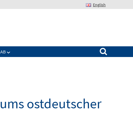
English
Suchen nach:
IAB
tums ostdeutscher