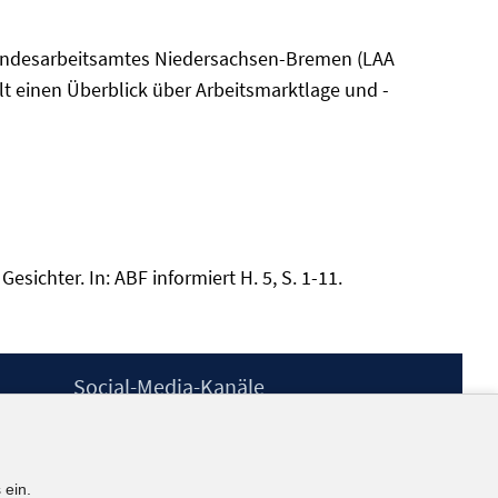
 Landesarbeitsamtes Niedersachsen-Bremen (LAA
t einen Überblick über Arbeitsmarktlage und -
ichter. In: ABF informiert H. 5, S. 1-11.
Social-Media-Kanäle
BlueSky
YouTube
LinkedIn
 ein.