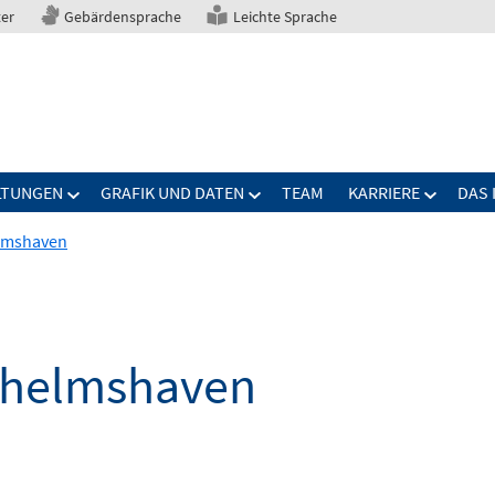
ter
Gebärdensprache
Leichte Sprache
LTUNGEN
GRAFIK UND DATEN
TEAM
KARRIERE
DAS 
elmshaven
lhelmshaven