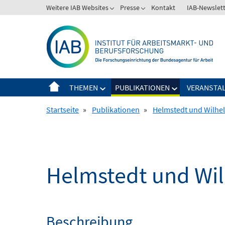
Springe
Weitere IAB Websites
Presse
Kontakt
IAB-Newslet
zum
Inhalt
THEMEN
PUBLIKATIONEN
VERANSTA
Startseite
»
Publikationen
»
Helmstedt und Wilh
Helmstedt und Wi
Beschreibung