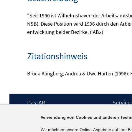
"Seit 1990 ist Wilhelmshaven der Arbeitsamts
NSB). Diese Position wird 1996 durch den Arbe
entwicklung beider Bezirke. (IAB2)
Zitationshinweis
Brück-Klingberg, Andrea & Uwe Harten (1996): He
Footer
Das IAB
Service
Inhalt
Institut für Arbeitsmarkt- und
Presse
Verwendung von Cookies und anderen Techn
Berufsforschung (IAB) – unser Leitbild
IAB-Newsl
Institutsleitung
Kontakt
Wir möchten unsere Online-Angebote auf Ihre B