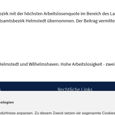
bezirk mit der höchsten Arbeitslosenquote im Bereich des
itsamtsbezirk Helmstedt übernommen. Der Beitrag vermittel
lmstedt und Wilhelmshaven. Hohe Arbeitslosigkeit - zwei Ges
s
Rechtliche Links
Impressum
ologien
etter
Datenschutzerklärung
Erklärung zur Barrierefreiheit
edürfnisse anpassen. Zu diesem Zweck setzen wir sogenannte Cookies