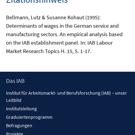
Bellmann, Lutz & Susanne Kohaut (1995):
Determinants of wages in the German service and
manufacturing sectors. An empirical analysis based
on the IAB establishment panel. In: IAB Labour
Market Research Topics H. 15, S. 1-17.
Footer
Das IAB
Inhalt
Institut für Arbeitsmarkt- und Berufsforschung (IAB) – unser
Leitbild
Institutsleitung
Graduiertenprogramm
Befragungen
Projekte