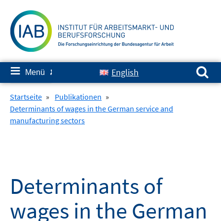
Springe
zum
Inhalt
Suchen nach:
≡
English
Menü
✘
Startseite
»
Publikationen
»
Determinants of wages in the German service and
manufacturing sectors
Determinants of
wages in the German