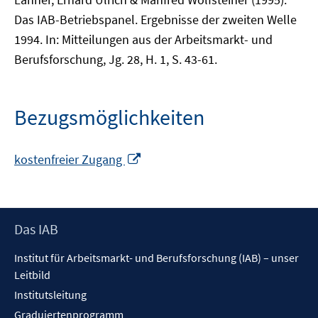
Das IAB-Betriebspanel. Ergebnisse der zweiten Welle
1994. In: Mitteilungen aus der Arbeitsmarkt- und
Berufsforschung, Jg. 28, H. 1, S. 43-61.
Bezugsmöglichkeiten
In
kostenfreier Zugang
neuem
Fenster
öffnen
Footer
Das IAB
Inhalt
Institut für Arbeitsmarkt- und Berufsforschung (IAB) – unser
Leitbild
Institutsleitung
Graduiertenprogramm