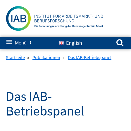
Springe
zum
Inhalt
Suchen nach:
≡
English
Menü
✘
Startseite
»
Publikationen
»
Das IAB-Betriebspanel
Das IAB-
Betriebspanel