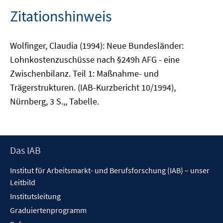
Zitationshinweis
Wolfinger, Claudia (1994): Neue Bundesländer:
Lohnkostenzuschüsse nach §249h AFG - eine
Zwischenbilanz. Teil 1: Maßnahme- und
Trägerstrukturen. (IAB-Kurzbericht 10/1994),
Nürnberg, 3 S.,, Tabelle.
Footer
Das IAB
Inhalt
Institut für Arbeitsmarkt- und Berufsforschung (IAB) – unser
Leitbild
Institutsleitung
Graduiertenprogramm