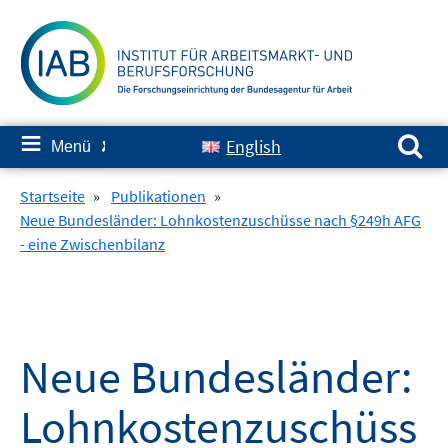
Springe
zum
Inhalt
Suchen nach:
≡
English
Menü
✘
Startseite
»
Publikationen
»
Neue Bundesländer: Lohnkostenzuschüsse nach §249h AFG
- eine Zwischenbilanz
Neue Bundesländer:
Lohnkostenzuschüss