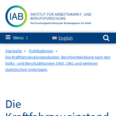
Springe
zum
Inhalt
Suchen nach:
≡
English
Menü
✘
Startseite
»
Publikationen
»
Die Kraftfahrzeuginstandsetzer. Berufsentwicklung nach den
Volks - und Berufszählungen 1950, 1961 und weiteren
statistischen Unterlagen
Die