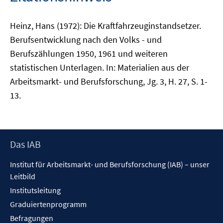
Heinz, Hans (1972): Die Kraftfahrzeuginstandsetzer.
Berufsentwicklung nach den Volks - und
Berufszählungen 1950, 1961 und weiteren
statistischen Unterlagen. In: Materialien aus der
Arbeitsmarkt- und Berufsforschung, Jg. 3, H. 27, S. 1-
13.
Footer
Das IAB
Inhalt
Institut für Arbeitsmarkt- und Berufsforschung (IAB) – unser
Leitbild
Institutsleitung
Graduiertenprogramm
Befragungen