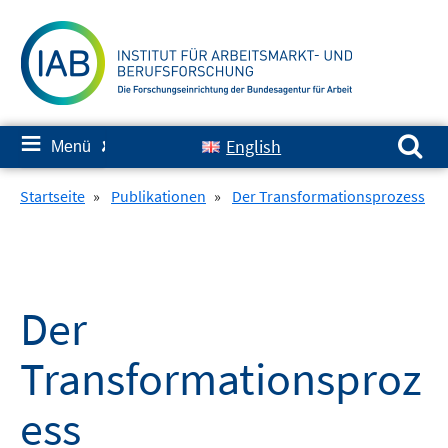
Springe
zum
Inhalt
Suchen nach:
≡
English
Menü
✘
Startseite
»
Publikationen
»
Der Transformationsprozess
Der
Transformationsproz
ess