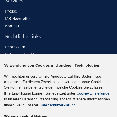
Services
Presse
IAB-Newsletter
Kontakt
Rechtliche Links
Impressum
Datenschutzerklärung
Erklärung zur Barrierefreiheit
Verwendung von Cookies und anderen Technologien
Barrieren melden
Wir möchten unsere Online-Angebote auf Ihre Bedürfnisse
Social-Media-Kanäle
anpassen. Zu diesem Zweck setzen wir sogenannte Cookies ein.
Sie können selbst entscheiden, welche Cookies Sie zulassen.
BlueSky
Ihre Einwilligung können Sie jederzeit unter
Cookie-Einstellungen
YouTube
in unserer Datenschutzerklärung ändern. Weitere Informationen
LinkedIn
finden Sie in unserer
Datenschutzerklärung
.
XING
Webanalysetool Matomo