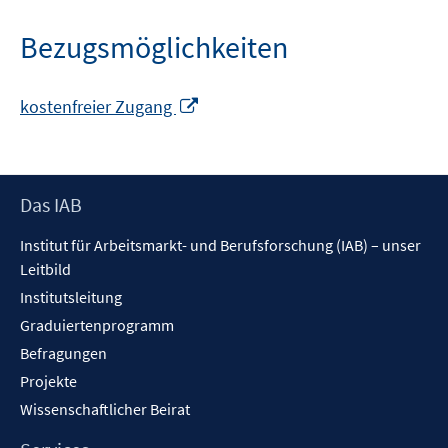
Bezugsmöglichkeiten
In
kostenfreier Zugang
neuem
Fenster
öffnen
Footer
Das IAB
Inhalt
Institut für Arbeitsmarkt- und Berufsforschung (IAB) – unser
Leitbild
Institutsleitung
Graduiertenprogramm
Befragungen
Projekte
Wissenschaftlicher Beirat