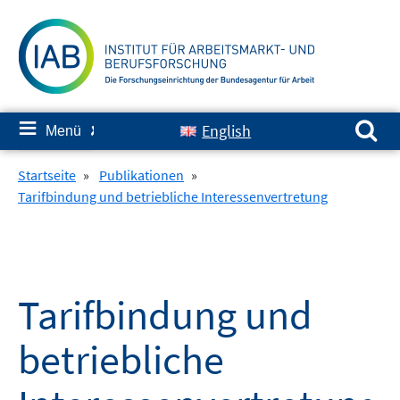
Springe
zum
Inhalt
Suchen nach:
≡
English
Menü
✘
Startseite
»
Publikationen
»
Tarifbindung und betriebliche Interessenvertretung
Tarifbindung und
betriebliche