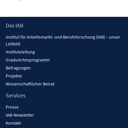
neuem
Fenster
öffnen
Footer
Das IAB
Inhalt
Institut für Arbeitsmarkt- und Berufsforschung (IAB) – unser
Leitbild
Institutsleitung
Graduiertenprogramm
Befragungen
Projekte
Wissenschaftlicher Beirat
Services
Presse
IAB-Newsletter
Kontakt