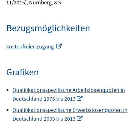
11/2015), Nürnberg, 8 S.
Bezugsmöglichkeiten
In
kostenfreier Zugang
neuem
Fenster
öffnen
Grafiken
Qualifikationsspezifische Arbeitslosenquoten in
In
Deutschland 1975 bis 2013
neuem
Qualifikationsspezifische Erwerbslosenquoten in
Fenster
In
Deutschland 2003 bis 2013
öffnen
neuem
Fenster