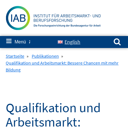
Springe
zum
Inhalt
Suchen nach:
≡
English
Menü
✘
Startseite
»
Publikationen
»
Qualifikation und Arbeitsmarkt: Bessere Chancen mit mehr
Bildung
Qualifikation und
Arbeitsmarkt: