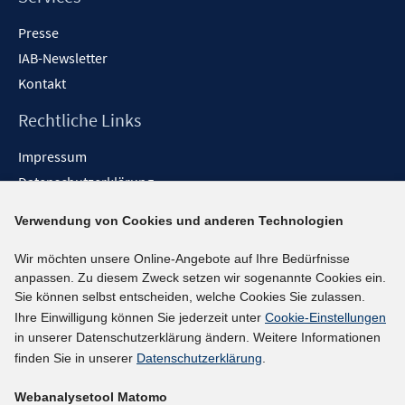
Presse
IAB-Newsletter
Kontakt
Rechtliche Links
Impressum
Datenschutzerklärung
Erklärung zur Barrierefreiheit
Verwendung von Cookies und anderen Technologien
Barrieren melden
Wir möchten unsere Online-Angebote auf Ihre Bedürfnisse
Social-Media-Kanäle
anpassen. Zu diesem Zweck setzen wir sogenannte Cookies ein.
Sie können selbst entscheiden, welche Cookies Sie zulassen.
BlueSky
Ihre Einwilligung können Sie jederzeit unter
Cookie-Einstellungen
YouTube
in unserer Datenschutzerklärung ändern. Weitere Informationen
LinkedIn
finden Sie in unserer
Datenschutzerklärung
.
XING
Webanalysetool Matomo