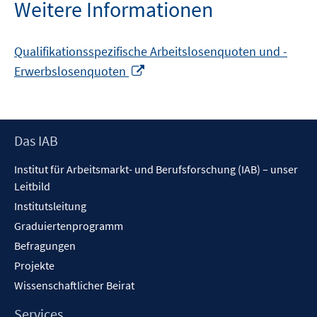
öffnen
Weitere Informationen
Qualifikationsspezifische Arbeitslosenquoten und -
In
Erwerbslosenquoten
neuem
Fenster
öffnen
Footer
Das IAB
Inhalt
Institut für Arbeitsmarkt- und Berufsforschung (IAB) – unser
Leitbild
Institutsleitung
Graduiertenprogramm
Befragungen
Projekte
Wissenschaftlicher Beirat
Services