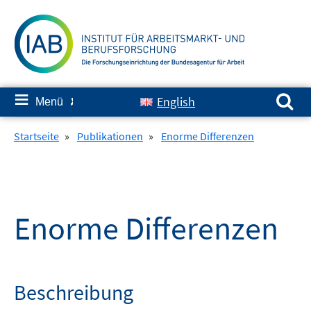
Springe
zum
Inhalt
Suchen nach:
≡
English
Menü
✘
Startseite
»
Publikationen
»
Enorme Differenzen
Enorme Differenzen
Beschreibung