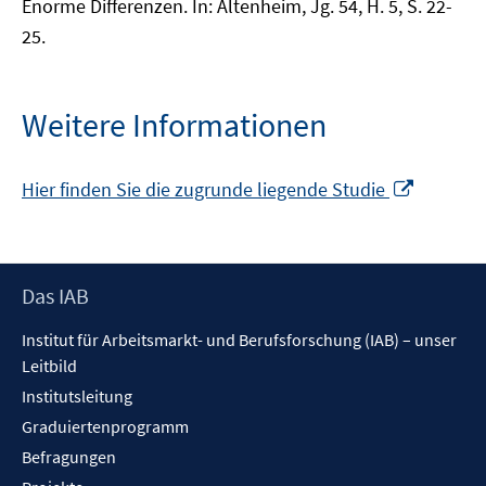
Enorme Differenzen. In: Altenheim, Jg. 54, H. 5, S. 22-
25.
Weitere Informationen
In
Hier finden Sie die zugrunde liegende Studie
neuem
Fenster
öffnen
Footer
Das IAB
Inhalt
Institut für Arbeitsmarkt- und Berufsforschung (IAB) – unser
Leitbild
Institutsleitung
Graduiertenprogramm
Befragungen