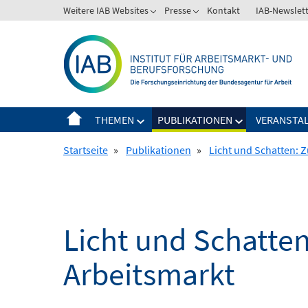
Springe
Weitere IAB Websites
Presse
Kontakt
IAB-Newslet
zum
Inhalt
THEMEN
PUBLIKATIONEN
VERANSTA
Startseite
»
Publikationen
»
Licht und Schatten:
Licht und Schatt
Arbeitsmarkt