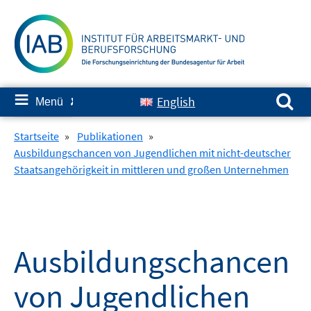
Springe
zum
Inhalt
Suchen nach:
≡
English
Menü
✘
Startseite
»
Publikationen
»
Ausbildungschancen von Jugendlichen mit nicht-deutscher
Staatsangehörigkeit in mittleren und großen Unternehmen
Ausbildungschancen
von Jugendlichen