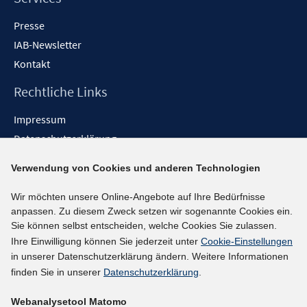
Presse
IAB-Newsletter
Kontakt
Rechtliche Links
Impressum
Datenschutzerklärung
Erklärung zur Barrierefreiheit
Verwendung von Cookies und anderen Technologien
Barrieren melden
Wir möchten unsere Online-Angebote auf Ihre Bedürfnisse
Social-Media-Kanäle
anpassen. Zu diesem Zweck setzen wir sogenannte Cookies ein.
Sie können selbst entscheiden, welche Cookies Sie zulassen.
BlueSky
Ihre Einwilligung können Sie jederzeit unter
Cookie-Einstellungen
YouTube
in unserer Datenschutzerklärung ändern. Weitere Informationen
LinkedIn
finden Sie in unserer
Datenschutzerklärung
.
XING
Webanalysetool Matomo