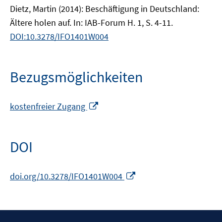
Dietz, Martin (2014): Beschäftigung in Deutschland:
Ältere holen auf. In: IAB-Forum H. 1, S. 4-11.
DOI:10.3278/IFO1401W004
Bezugsmöglichkeiten
In
kostenfreier Zugang
neuem
Fenster
öffnen
DOI
In
doi.org/10.3278/IFO1401W004
neuem
Fenster
öffnen