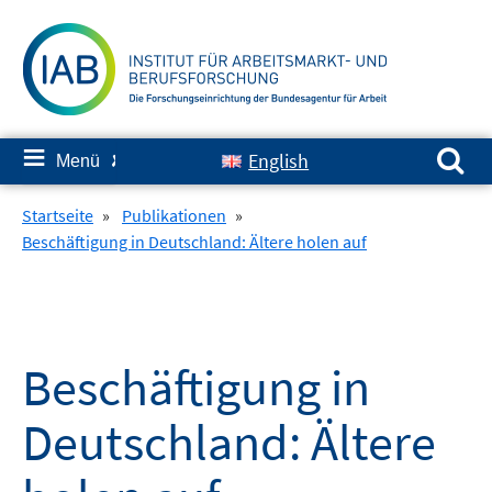
Springe
zum
Inhalt
Suchen nach:
≡
English
Menü
✘
Startseite
»
Publikationen
»
Beschäftigung in Deutschland: Ältere holen auf
Beschäftigung in
Deutschland: Ältere