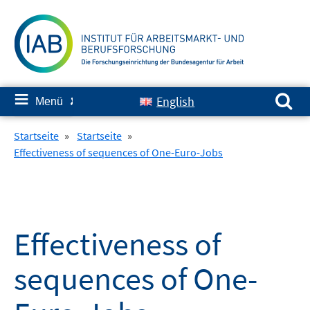
Springe
zum
Inhalt
Suchen nach:
≡
English
Menü
✘
Startseite
»
Startseite
»
Effectiveness of sequences of One-Euro-Jobs
Effectiveness of
sequences of One-