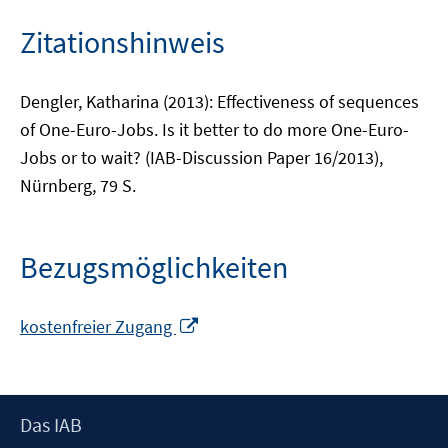
Zitationshinweis
Dengler, Katharina (2013): Effectiveness of sequences
of One-Euro-Jobs. Is it better to do more One-Euro-
Jobs or to wait? (IAB-Discussion Paper 16/2013),
Nürnberg, 79 S.
Bezugsmöglichkeiten
In
kostenfreier Zugang
neuem
Fenster
öffnen
Footer
Das IAB
Inhalt