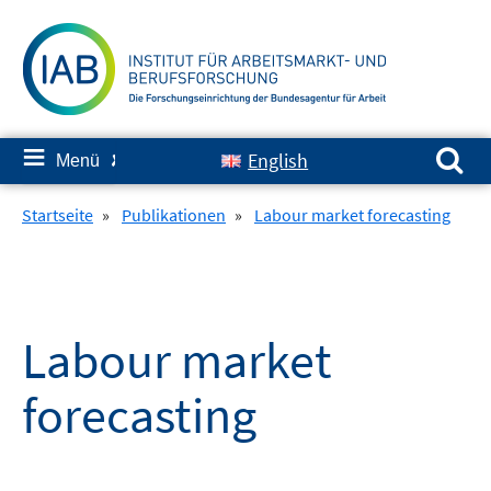
Springe
zum
Inhalt
Suchen nach:
≡
English
Menü
✘
Startseite
»
Publikationen
»
Labour market forecasting
Labour market
forecasting