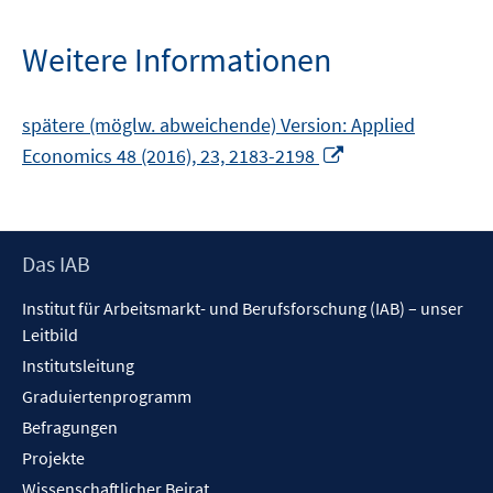
Fenster
öffnen
Weitere Informationen
spätere (möglw. abweichende) Version: Applied
In
Economics 48 (2016), 23, 2183-2198
neuem
Fenster
öffnen
Footer
Das IAB
Inhalt
Institut für Arbeitsmarkt- und Berufsforschung (IAB) – unser
Leitbild
Institutsleitung
Graduiertenprogramm
Befragungen
Projekte
Wissenschaftlicher Beirat