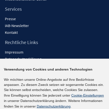
Services
Presse
IAB-Newsletter
Kontakt
Rechtliche Links
Impressum
Datenschutzerklärung
Erklärung zur Barrierefreiheit
Verwendung von Cookies und anderen Technologien
Barrieren melden
Wir möchten unsere Online-Angebote auf Ihre Bedürfnisse
Social-Media-Kanäle
anpassen. Zu diesem Zweck setzen wir sogenannte Cookies ein.
Sie können selbst entscheiden, welche Cookies Sie zulassen.
BlueSky
Ihre Einwilligung können Sie jederzeit unter
Cookie-Einstellungen
YouTube
in unserer Datenschutzerklärung ändern. Weitere Informationen
LinkedIn
finden Sie in unserer
Datenschutzerklärung
.