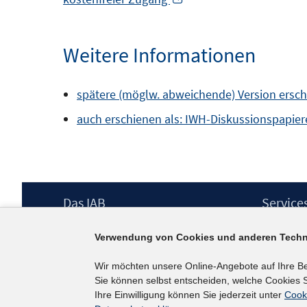
neuem
Fenster
Weitere Informationen
öffnen
spätere (möglw. abweichende) Version erschien
auch erschienen als: IWH-Diskussionspapiere
Footer
Das IAB
Service
Inhalt
Institut für Arbeitsmarkt- und
Presse
Verwendung von Cookies und anderen Techn
Berufsforschung (IAB) – unser Leitbild
IAB-Newsl
Institutsleitung
Kontakt
Wir möchten unsere Online-Angebote auf Ihre B
Graduiertenprogramm
Sie können selbst entscheiden, welche Cookies S
Befragungen
Ihre Einwilligung können Sie jederzeit unter
Cook