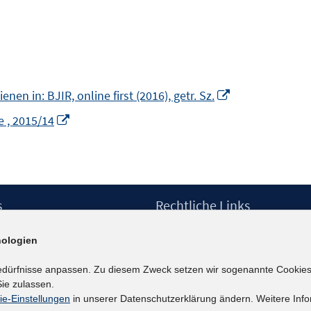
In
en in: BJIR, online first (2016), getr. Sz.
neuem
In
 , 2015/14
Fenster
neuem
öffnen
Fenster
öffnen
s
Rechtliche Links
Impressum
ologien
etter
Datenschutzerklärung
Erklärung zur Barrierefreiheit
edürfnisse anpassen. Zu diesem Zweck setzen wir sogenannte Cookies
Barrieren melden
ie zulassen.
ie-Einstellungen
in unserer Datenschutzerklärung ändern. Weitere Info