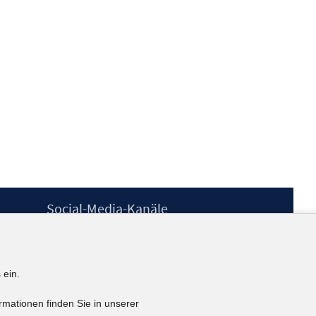
Social-Media-Kanäle
BlueSky
YouTube
LinkedIn
 ein.
XING
kununu
rmationen finden Sie in unserer