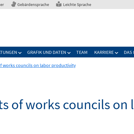
ter
Gebärdensprache
Leichte Sprache
LTUNGEN
GRAFIK UND DATEN
TEAM
KARRIERE
DAS 
f works councils on labor productivity
s of works councils on 