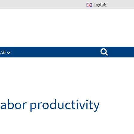
English
Suchen nach:
IAB
labor productivity