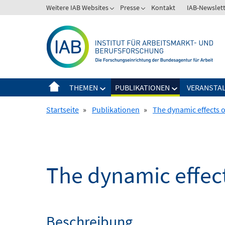
Springe
Weitere IAB Websites
Presse
Kontakt
IAB-Newslet
zum
Inhalt
THEMEN
PUBLIKATIONEN
VERANSTA
Startseite
»
Publikationen
»
The dynamic effects o
The dynamic effect
Beschreibung