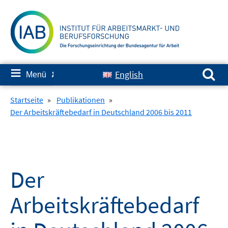
Springe
zum
Inhalt
Suchen nach:
≡
English
Menü
✘
Startseite
»
Publikationen
»
Der Arbeitskräftebedarf in Deutschland 2006 bis 2011
Der
Arbeitskräftebedarf