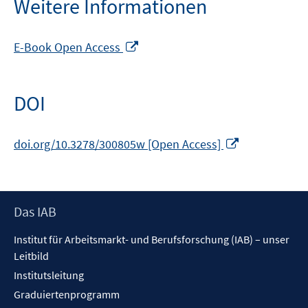
Weitere Informationen
In
E-Book Open Access
neuem
Fenster
öffnen
DOI
In
doi.org/10.3278/300805w [Open Access]
neuem
Fenster
öffnen
Footer
Das IAB
Inhalt
Institut für Arbeitsmarkt- und Berufsforschung (IAB) – unser
Leitbild
Institutsleitung
Graduiertenprogramm