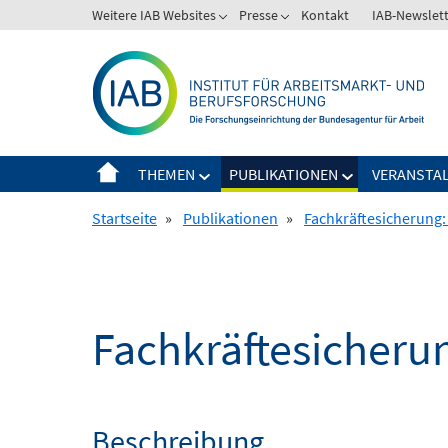
Springe
Weitere IAB Websites
Presse
Kontakt
IAB-Newslet
zum
Inhalt
THEMEN
PUBLIKATIONEN
VERANSTA
Startseite
»
Publikationen
»
Fachkräftesicherung
Fachkräftesicher
Beschreibung