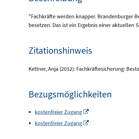
"Fachkräfte werden knapper. Brandenburger Bet
besetzen. Das ist ein Ergebnis einer aktuellen
Zitationshinweis
Kettner, Anja (2012): Fachkräftesicherung: Best
Bezugsmöglichkeiten
In
kostenfreier Zugang
neuem
In
kostenfreier Zugang
Fenster
neuem
öffnen