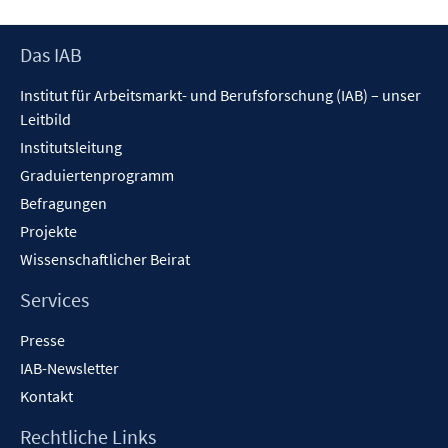
Fenster
öffnen
Footer
Das IAB
Inhalt
Institut für Arbeitsmarkt- und Berufsforschung (IAB) – unser
Leitbild
Institutsleitung
Graduiertenprogramm
Befragungen
Projekte
Wissenschaftlicher Beirat
Services
Presse
IAB-Newsletter
Kontakt
Rechtliche Links