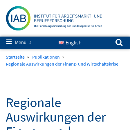
Springe
zum
Inhalt
Suchen nach:
≡
English
Menü
✘
Startseite
»
Publikationen
»
Regionale Auswirkungen der Finanz- und Wirtschaftskrise
Regionale
Auswirkungen der