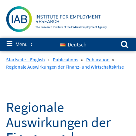
Skip
to
content
Search for:
≡
Deutsch
Menu
✘
Startseite – English
»
Publications
»
Publication
»
Regionale Auswirkungen der Finanz- und Wirtschaftskrise
Regionale
Auswirkungen der