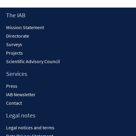
a
new
Footer
The IAB
window
Content
Mission Statement
Directorate
Surveys
Projects
Scientific Advisory Council
Services
Press
IAB Newsletter
Contact
Legal notes
Legal notices and terms