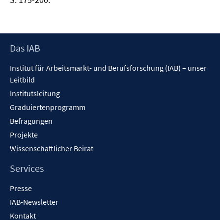
Footer
Das IAB
Inhalt
Institut für Arbeitsmarkt- und Berufsforschung (IAB) – unser
Leitbild
Institutsleitung
Graduiertenprogramm
Befragungen
Projekte
Wissenschaftlicher Beirat
Services
Presse
IAB-Newsletter
Kontakt