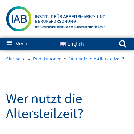
Springe
zum
Inhalt
Suchen nach:
≡
English
Menü
✘
Startseite
»
Publikationen
»
Wer nutzt die Altersteilzeit?
Wer nutzt die
Altersteilzeit?