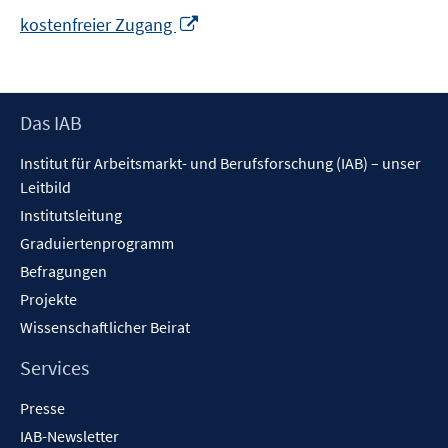
In
kostenfreier Zugang
neuem
Fenster
öffnen
Footer
Das IAB
Inhalt
Institut für Arbeitsmarkt- und Berufsforschung (IAB) – unser
Leitbild
Institutsleitung
Graduiertenprogramm
Befragungen
Projekte
Wissenschaftlicher Beirat
Services
Presse
IAB-Newsletter