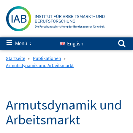
Springe
zum
Inhalt
Suchen nach:
≡
English
Menü
✘
Startseite
»
Publikationen
»
Armutsdynamik und Arbeitsmarkt
Armutsdynamik und
Arbeitsmarkt