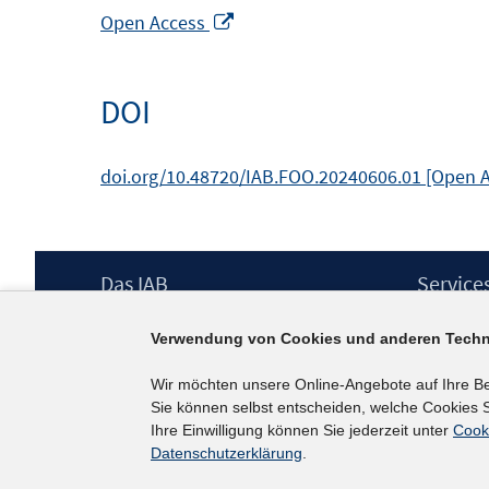
In
Open Access
neuem
Fenster
DOI
öffnen
doi.org/10.48720/IAB.FOO.20240606.01 [Open 
Footer
Das IAB
Service
Inhalt
Institut für Arbeitsmarkt- und
Presse
Verwendung von Cookies und anderen Techn
Berufsforschung (IAB) – unser Leitbild
IAB-Newsl
Institutsleitung
Kontakt
Wir möchten unsere Online-Angebote auf Ihre B
Graduiertenprogramm
Sie können selbst entscheiden, welche Cookies S
Befragungen
Ihre Einwilligung können Sie jederzeit unter
Cook
Projekte
Datenschutzerklärung
.
Wissenschaftlicher Beirat