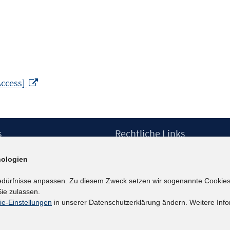
In
Access]
neuem
Fenster
öffnen
s
Rechtliche Links
Impressum
ologien
etter
Datenschutzerklärung
Erklärung zur Barrierefreiheit
edürfnisse anpassen. Zu diesem Zweck setzen wir sogenannte Cookies
Barrieren melden
ie zulassen.
ie-Einstellungen
in unserer Datenschutzerklärung ändern. Weitere Info