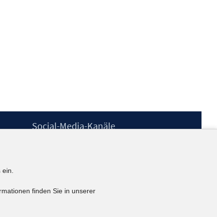
Social-Media-Kanäle
BlueSky
YouTube
LinkedIn
 ein.
XING
kununu
rmationen finden Sie in unserer
Netiquette