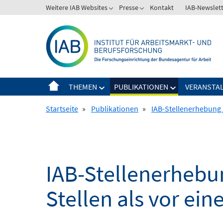
Springe
Weitere IAB Websites
Presse
Kontakt
IAB-Newslet
zum
Inhalt
THEMEN
PUBLIKATIONEN
VERANSTA
Startseite
»
Publikationen
»
IAB-Stellenerhebung 1
IAB-Stellenerhebu
Stellen als vor ei