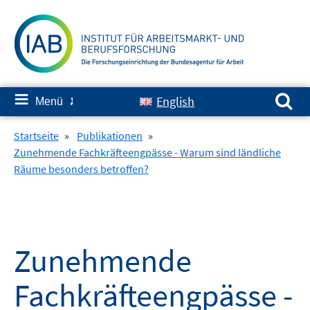
Springe
zum
Inhalt
Suchen nach:
≡
English
Menü
✘
Startseite
»
Publikationen
»
Zunehmende Fachkräfteengpässe - Warum sind ländliche
Räume besonders betroffen?
Zunehmende
Fachkräfteengpässe -