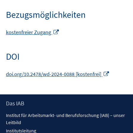
Bezugsmöglichkeiten
In
kostenfreier Zugang
neuem
Fenster
öffnen
DOI
In
doi.org/10.2478/wd-2024-0088 [kostenfrei]
neuem
Fenster
öffnen
Footer
Das IAB
Inhalt
Institut für Arbeitsmarkt- und Berufsforschung (IAB) – unser
Leitbild
Institutsleitung