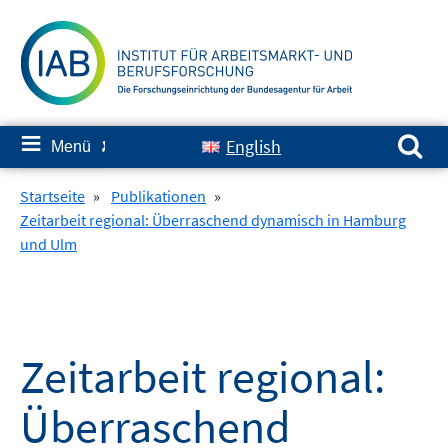
Springe
zum
Inhalt
Suchen nach:
≡
English
Menü
✘
Startseite
»
Publikationen
»
Zeitarbeit regional: Überraschend dynamisch in Hamburg
und Ulm
Zeitarbeit regional:
Überraschend