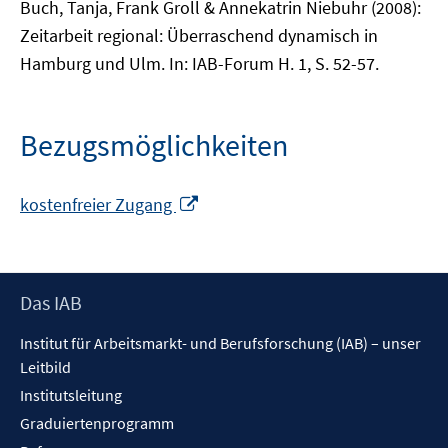
Buch, Tanja, Frank Groll & Annekatrin Niebuhr (2008):
Zeitarbeit regional: Überraschend dynamisch in
Hamburg und Ulm. In: IAB-Forum H. 1, S. 52-57.
Bezugsmöglichkeiten
In
kostenfreier Zugang
neuem
Fenster
öffnen
Footer
Das IAB
Inhalt
Institut für Arbeitsmarkt- und Berufsforschung (IAB) – unser
Leitbild
Institutsleitung
Graduiertenprogramm