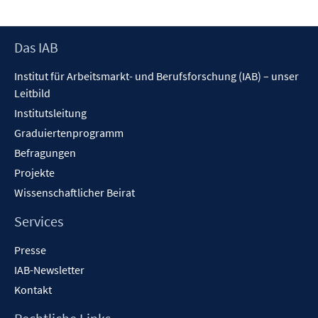
Fenster
öffnen
Footer
Das IAB
Inhalt
Institut für Arbeitsmarkt- und Berufsforschung (IAB) – unser
Leitbild
Institutsleitung
Graduiertenprogramm
Befragungen
Projekte
Wissenschaftlicher Beirat
Services
Presse
IAB-Newsletter
Kontakt