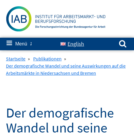
Springe
zum
Inhalt
Suchen nach:
≡
English
Menü
✘
Startseite
»
Publikationen
»
Der demografische Wandel und seine Auswirkungen auf die
Arbeitsmärkte in Niedersachsen und Bremen
Der demografische
Wandel und seine