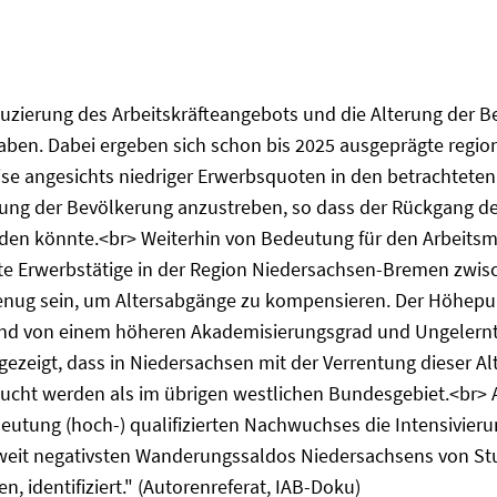
zierung des Arbeitskräfteangebots und die Alterung der Be
ben. Dabei ergeben sich schon bis 2025 ausgeprägte regio
se angesichts niedriger Erwerbsquoten in den betrachteten
ligung der Bevölkerung anzustreben, so dass der Rückgang
en könnte.<br> Weiterhin von Bedeutung für den Arbeitsmark
te Erwerbstätige in der Region Niedersachsen-Bremen zwisch
enug sein, um Altersabgänge zu kompensieren. Der Höhepu
nd von einem höheren Akademisierungsgrad und Ungelernten
ezeigt, dass in Niedersachsen mit der Verrentung dieser Al
ebraucht werden als im übrigen westlichen Bundesgebiet.<br
utung (hoch-) qualifizierten Nachwuchses die Intensivieru
weit negativsten Wanderungssaldos Niedersachsens von Stu
identifiziert." (Autorenreferat, IAB-Doku)