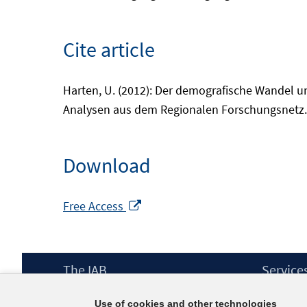
Cite article
Harten, U. (2012): Der demografische Wandel u
Analysen aus dem Regionalen Forschungsnetz.
Download
Opens
Free Access
in
a
new
Footer
The IAB
Service
window
Content
Mission Statement
Press
Use of cookies and other technologies