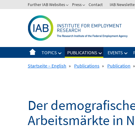
Skip
Further IAB Websites
Press
Contact
IAB Newslette
to
content
TOPICS
PUBLICATIONS
EVENTS
Startseite – English
»
Publications
»
Publication
»
Der demografische
Arbeitsmärkte in 