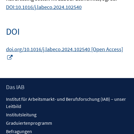
DOI:10.1016/j.labeco.2024.102540
DOI
doi.org/10.1016/j.labeco.2024.102540 [Open Access]
In
neuem
Fenster
öffnen
Footer
Das IAB
Inhalt
Institut für Arbeitsmarkt- und Berufsforschung (IAB) – unser
Leitbild
Institutsleitung
Graduiertenprogramm
Befragungen