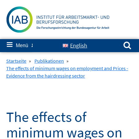
Springe
zum
Inhalt
Suchen nach:
≡
English
Menü
✘
Startseite
»
Publikationen
»
The effects of minimum wages on employment and Prices -
Evidence from the hairdressing sector
The effects of
minimum wages on