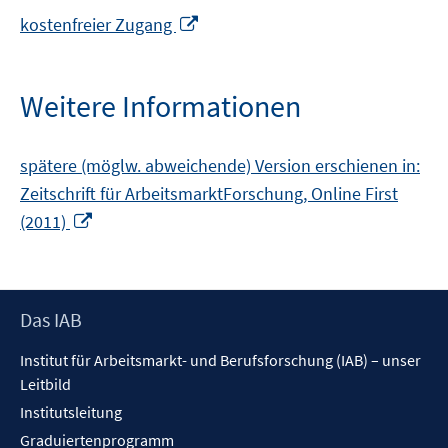
In
kostenfreier Zugang
neuem
Fenster
öffnen
Weitere Informationen
spätere (möglw. abweichende) Version erschienen in:
Zeitschrift für ArbeitsmarktForschung, Online First
In
(2011)
neuem
Fenster
öffnen
Footer
Das IAB
Inhalt
Institut für Arbeitsmarkt- und Berufsforschung (IAB) – unser
Leitbild
Institutsleitung
Graduiertenprogramm