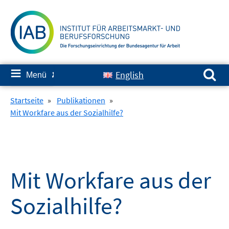
Springe
zum
Inhalt
Suchen nach:
≡
English
Menü
✘
Startseite
»
Publikationen
»
Mit Workfare aus der Sozialhilfe?
Mit Workfare aus der
Sozialhilfe?