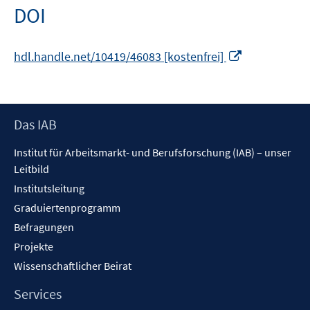
öffnen
DOI
In
hdl.handle.net/10419/46083 [kostenfrei]
neuem
Fenster
öffnen
Footer
Das IAB
Inhalt
Institut für Arbeitsmarkt- und Berufsforschung (IAB) – unser
Leitbild
Institutsleitung
Graduiertenprogramm
Befragungen
Projekte
Wissenschaftlicher Beirat
Services