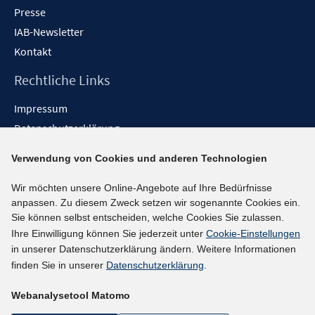
Presse
IAB-Newsletter
Kontakt
Rechtliche Links
Impressum
Datenschutzerklärung
Erklärung zur Barrierefreiheit
Verwendung von Cookies und anderen Technologien
Barrieren melden
Wir möchten unsere Online-Angebote auf Ihre Bedürfnisse
Social-Media-Kanäle
anpassen. Zu diesem Zweck setzen wir sogenannte Cookies ein.
Sie können selbst entscheiden, welche Cookies Sie zulassen.
BlueSky
Ihre Einwilligung können Sie jederzeit unter
Cookie-Einstellungen
YouTube
in unserer Datenschutzerklärung ändern. Weitere Informationen
LinkedIn
finden Sie in unserer
Datenschutzerklärung
.
XING
Webanalysetool Matomo
kununu