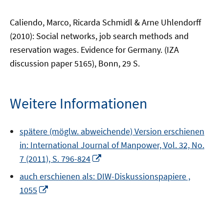
Caliendo, Marco, Ricarda Schmidl & Arne Uhlendorff
(2010): Social networks, job search methods and
reservation wages. Evidence for Germany. (IZA
discussion paper 5165), Bonn, 29 S.
Weitere Informationen
spätere (möglw. abweichende) Version erschienen
in: International Journal of Manpower, Vol. 32, No.
In
7 (2011), S. 796-824
neuem
auch erschienen als: DIW-Diskussionspapiere ,
Fenster
In
1055
öffnen
neuem
Fenster