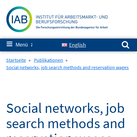
Springe
zum
Inhalt
Suchen nach:
≡
English
Menü
✘
Startseite
»
Publikationen
»
Social networks, job search methods and reservation wages
Social networks, job
search methods and