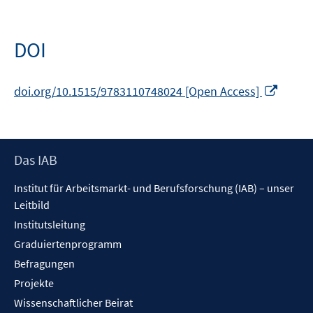
DOI
In
doi.org/10.1515/9783110748024 [Open Access]
neue
Fenste
öffnen
Footer
Das IAB
Inhalt
Institut für Arbeitsmarkt- und Berufsforschung (IAB) – unser
Leitbild
Institutsleitung
Graduiertenprogramm
Befragungen
Projekte
Wissenschaftlicher Beirat