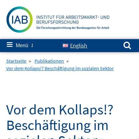
Springe
zum
Inhalt
Suchen nach:
≡
English
Menü
✘
Startseite
»
Publikationen
»
Vor dem Kollaps!? Beschäftigung im sozialen Sektor
Vor dem Kollaps!?
Beschäftigung im