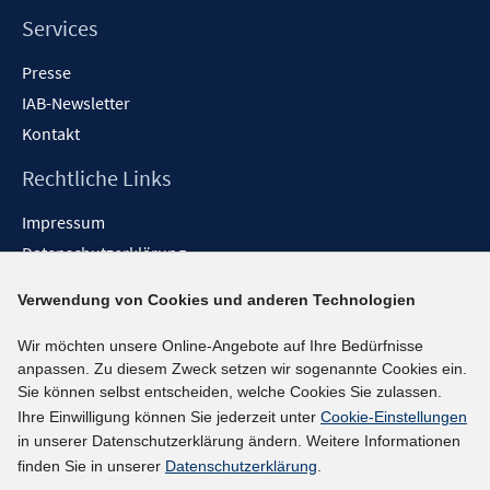
Services
Presse
IAB-Newsletter
Kontakt
Rechtliche Links
Impressum
Datenschutzerklärung
Erklärung zur Barrierefreiheit
Verwendung von Cookies und anderen Technologien
Barrieren melden
Wir möchten unsere Online-Angebote auf Ihre Bedürfnisse
Social-Media-Kanäle
anpassen. Zu diesem Zweck setzen wir sogenannte Cookies ein.
Sie können selbst entscheiden, welche Cookies Sie zulassen.
BlueSky
Ihre Einwilligung können Sie jederzeit unter
Cookie-Einstellungen
YouTube
in unserer Datenschutzerklärung ändern. Weitere Informationen
LinkedIn
finden Sie in unserer
Datenschutzerklärung
.