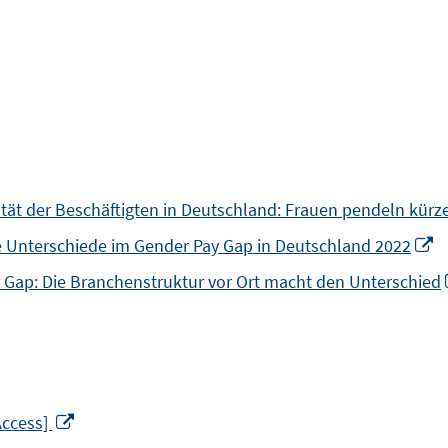
ität der Beschäftigten in Deutschland: Frauen pendeln kürz
I
le Unterschiede im Gender Pay Gap in Deutschland 2022
n
 Gap: Die Branchenstruktur vor Ort macht den Unterschied
F
ö
In
Access]