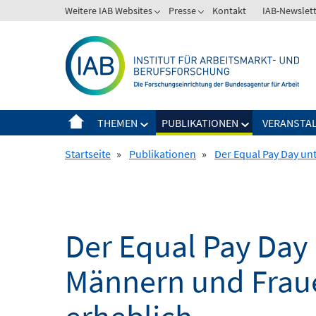
Springe
Weitere IAB Websites
Presse
Kontakt
IAB-Newslet
zum
Inhalt
THEMEN
PUBLIKATIONEN
VERANSTA
Startseite
»
Publikationen
»
Der Equal Pay Day un
Der Equal Pay Day
Männern und Fraue