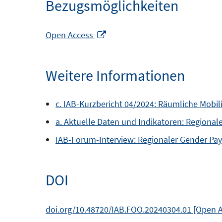
Bezugsmöglichkeiten
In
Open Access
neuem
Fenster
Weitere Informationen
öffnen
c. IAB-Kurzbericht 04/2024: Räumliche Mobil
a. Aktuelle Daten und Indikatoren: Regiona
IAB-Forum-Interview: Regionaler Gender Pay
DOI
doi.org/10.48720/IAB.FOO.20240304.01 [Open 