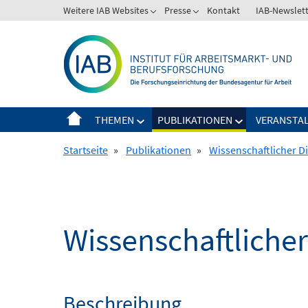
Springe
Weitere IAB Websites
Presse
Kontakt
IAB-Newslet
zum
Inhalt
THEMEN
PUBLIKATIONEN
VERANSTA
Startseite
»
Publikationen
»
Wissenschaftlicher D
Wissenschaftlicher
Beschreibung