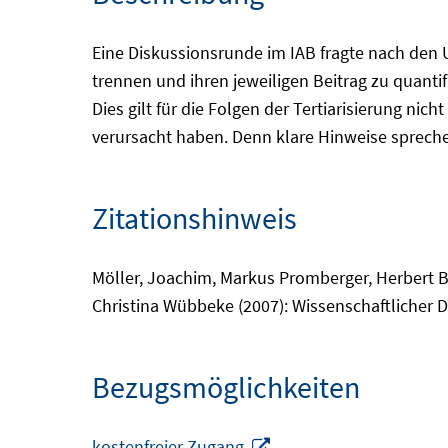
Eine Diskussionsrunde im IAB fragte nach den 
trennen und ihren jeweiligen Beitrag zu quant
Dies gilt für die Folgen der Tertiarisierung n
verursacht haben. Denn klare Hinweise sprechen 
Zitationshinweis
Möller, Joachim, Markus Promberger, Herbert Br
Christina Wübbeke (2007): Wissenschaftlicher Di
Bezugsmöglichkeiten
In
kostenfreier Zugang