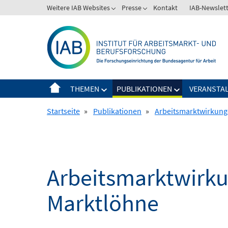
Springe
Weitere IAB Websites
Presse
Kontakt
IAB-Newslet
zum
Inhalt
THEMEN
PUBLIKATIONEN
VERANSTA
Startseite
»
Publikationen
»
Arbeitsmarktwirkung
Arbeitsmarktwirku
Marktlöhne