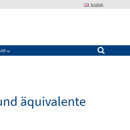
English
Suchen nach:
IAB
und äquivalente