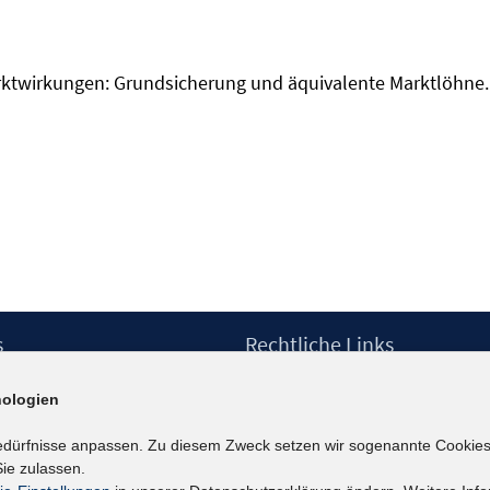
arktwirkungen: Grundsicherung und äquivalente Marktlöhne. I
s
Rechtliche Links
Impressum
ologien
etter
Datenschutzerklärung
Erklärung zur Barrierefreiheit
edürfnisse anpassen. Zu diesem Zweck setzen wir sogenannte Cookies
Barrieren melden
ie zulassen.