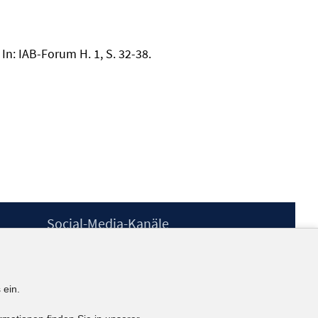
n: IAB-Forum H. 1, S. 32-38.
Social-Media-Kanäle
BlueSky
YouTube
LinkedIn
 ein.
XING