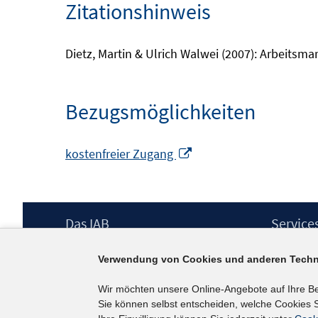
Zitationshinweis
Dietz, Martin & Ulrich Walwei (2007): Arbeitsm
Bezugsmöglichkeiten
In
kostenfreier Zugang
neuem
Fenster
öffnen
Footer
Das IAB
Service
Inhalt
Institut für Arbeitsmarkt- und
Presse
Verwendung von Cookies und anderen Techn
Berufsforschung (IAB) – unser Leitbild
IAB-Newsl
Institutsleitung
Kontakt
Wir möchten unsere Online-Angebote auf Ihre B
Graduiertenprogramm
Sie können selbst entscheiden, welche Cookies S
Befragungen