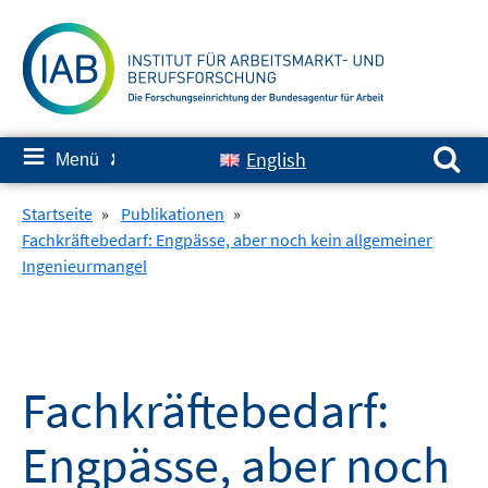
Springe
zum
Inhalt
Suchen nach:
≡
English
Menü
✘
Startseite
»
Publikationen
»
Fachkräftebedarf: Engpässe, aber noch kein allgemeiner
Ingenieurmangel
Fachkräftebedarf:
Engpässe, aber noch