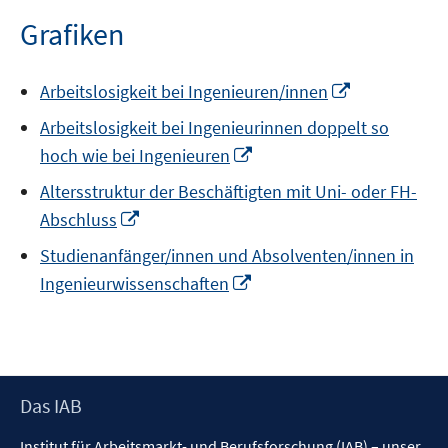
öffnen
Grafiken
In
Arbeitslosigkeit bei Ingenieuren/innen
neuem
Arbeitslosigkeit bei Ingenieurinnen doppelt so
Fenster
In
hoch wie bei Ingenieuren
öffnen
neuem
Altersstruktur der Beschäftigten mit Uni- oder FH-
Fenster
In
Abschluss
öffnen
neuem
Studienanfänger/innen und Absolventen/innen in
Fenster
In
Ingenieurwissenschaften
öffnen
neuem
Fenster
öffnen
Footer
Das IAB
Inhalt
Institut für Arbeitsmarkt- und Berufsforschung (IAB) – unser