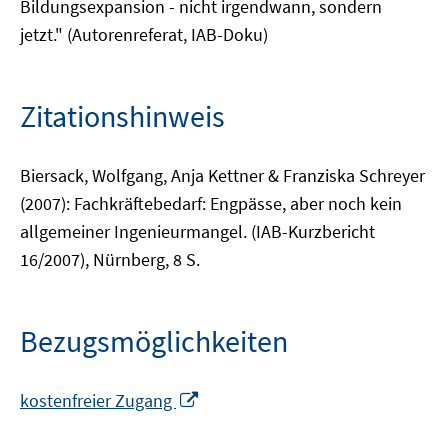
Bildungsexpansion - nicht irgendwann, sondern
jetzt." (Autorenreferat, IAB-Doku)
Zitationshinweis
Biersack, Wolfgang, Anja Kettner & Franziska Schreyer
(2007): Fachkräftebedarf: Engpässe, aber noch kein
allgemeiner Ingenieurmangel. (IAB-Kurzbericht
16/2007), Nürnberg, 8 S.
Bezugsmöglichkeiten
In
kostenfreier Zugang
neuem
Fenster