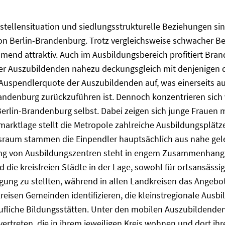
tellensituation und siedlungsstrukturelle Beziehungen sind
ion Berlin-Brandenburg. Trotz vergleichsweise schwacher B
hmend attraktiv. Auch im Ausbildungsbereich profitiert Bra
 der Auszubildenden nahezu deckungsgleich mit denjenigen 
uspendlerquote der Auszubildenden auf, was einerseits auf
ndenburg zurückzuführen ist. Dennoch konzentrieren sich v
rlin-Brandenburg selbst. Dabei zeigen sich junge Frauen m
arktlage stellt die Metropole zahlreiche Ausbildungsplätz
gsraum stammen die Einpendler hauptsächlich aus nahe g
ung von Ausbildungszentren steht in engem Zusammenhang zu
ie kreisfreien Städte in der Lage, sowohl für ortsansässig
ung zu stellten, während in allen Landkreisen das Angebot
reisen Gemeinden identifizieren, die kleinstregionale Ausbi
ufliche Bildungsstätten. Unter den mobilen Auszubildende
rtreten, die in ihrem jeweiligen Kreis wohnen und dort ih