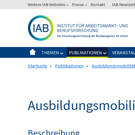
Springe
Weitere IAB Websites
Presse
Kontakt
IAB-Newslet
zum
Inhalt
THEMEN
PUBLIKATIONEN
VERANSTA
Startseite
»
Publikationen
»
Ausbildungsmobilität
Ausbildungsmobili
Beschreibung