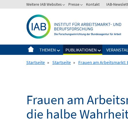
Springe
Weitere IAB Websites
Presse
Kontakt
IAB-Newslet
zum
Inhalt
THEMEN
PUBLIKATIONEN
VERANSTA
Startseite
»
Startseite
»
Frauen am Arbeitsmarkt: 
Frauen am Arbeits
die halbe Wahrhei